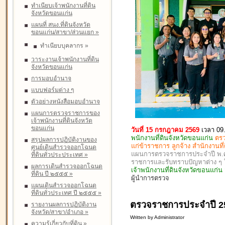
ทำเนียบเจ้าพนักงานที่ดิน
จังหวัดขอนแก่น
แผนที่ สนง.ที่ดินจังหวัด
ขอนแก่น/สาขา/ส่วนแยก
»
ทำเนียบบุคลากร
»
วาระงานเจ้าพนักงานที่ดิน
จังหวัดขอนแก่น
การมอบอำนาจ
แบบฟอร์มต่าง ๆ
ตัวอย่างหนังสือมอบอำนาจ
แผนการตรวจราชการของ
เจ้าพนักงานที่ดินจังหวัด
ขอนแก่น
วันที่ 15 กรกฎาคม 2569
เวลา 09
พนักงานที่ดินจังหวัดขอนแก่น
ตรว
สรุปผลการปฏิบัติงานของ
แก่ข้าราชการ ลูกจ้าง สำนักงานท
ศูนย์เดินสำรวจออกโฉนด
แผนการตรวจราชการประจำปี พ.ศ. 
ที่ดินทั่วประประเทศ
»
ราชการและรับทราบปัญหาต่าง 
ผลการเดินสำรวจออกโฉนด
เจ้าพนักงานที่ดินจังหวัดขอนแก่
ที่ดิน ปี ๒๕๕๕
»
ผู้นำการตรวจ
แผนเดินสำรวจออกโฉนด
ที่ดินทั่วประเทศ ปี ๒๕๕๕
»
ตรวจราชการประจำปี 25
รายงานผลการปฏิบัติงาน
จังหวัด/สาขา/อำเภอ
»
Written by Administrator
ความรู้เกี่ยวกับที่ดิน
»