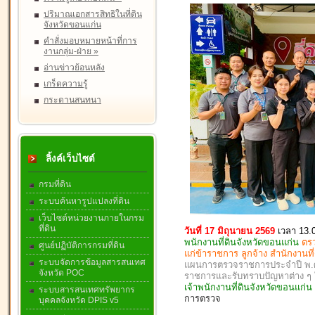
ปริมาณเอกสารสิทธิในที่ดิน
จังหวัดขอนแก่น
คำสั่งมอบหมายหน้าที่การ
งานกลุ่ม-ฝ่าย
»
อ่านข่าวย้อนหลัง
เกร็ดความรู้
กระดานสนทนา
ลิ้งค์เว็บไซต์
กรมที่ดิน
ระบบค้นหารูปแปลงที่ดิน
เว็บไซต์หน่วยงานภายในกรม
ที่ดิน
วันที่ 17 มิถุนายน 2569
เวลา 13.
พนักงานที่ดินจังหวัดขอนแก่น
ตร
ศูนย์ปฏิบัติการกรมที่ดิน
แก่ข้าราชการ ลูกจ้าง สำนักงานท
ระบบจัดการข้อมูลสารสนเทศ
แผนการตรวจราชการประจำปี พ.ศ. 
จังหวัด POC
ราชการและรับทราบปัญหาต่าง 
เจ้าพนักงานที่ดินจังหวัดขอนแก่
ระบบสารสนเทศทรัพยากร
การตรวจ
บุคคลจังหวัด DPIS v5