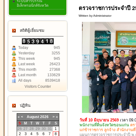
ระบบสารบรรณ
อิเล็กทรอนิกส์จังหวัด
ตรวจราชการประจำปี 25
Written by Administrator
สถิติผู้เยี่ยมชม
Today
945
Yesterday
3255
This week
945
Last week
26423
This month
27368
Last month
133629
All days
8539418
Visitors Counter
ปฏิทิน
«
<
August
2026
>
»
วันที่ 10 มิถุนายน 2569
เวลา 09.
S
M
T
W
T
F
S
พนักงานที่ดินจังหวัดขอนแก่น
ตร
26
27
28
29
30
31
1
แก่ข้าราชการ ลูกจ้าง สำนักงานท
2
3
4
5
6
7
8
แผนการตรวจราชการประจำปี พ.ศ. 