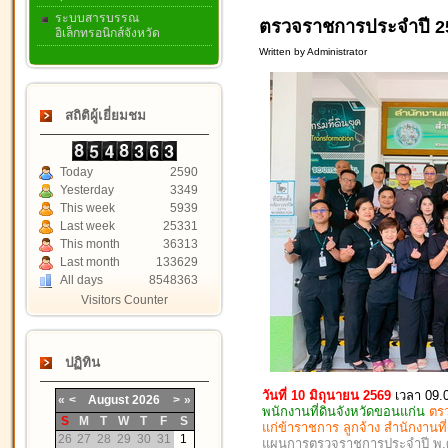
ระบบสารบรรณ
ตรวจราชการประจำปี 25
อิเล็กทรอนิกส์จังหวัด
Written by Administrator
สถิติผู้เยี่ยมชม
Today
2590
Yesterday
3349
This week
5939
Last week
25331
This month
36313
Last month
133629
All days
8548363
Visitors Counter
ปฏิทิน
วันที่ 10 มิถุนายน 2569
เวลา 09.
«
<
August
2026
>
»
พนักงานที่ดินจังหวัดขอนแก่น
ตร
S
M
T
W
T
F
S
แก่ข้าราชการ ลูกจ้าง สำนักงานท
26
27
28
29
30
31
1
แผนการตรวจราชการประจำปี พ.ศ. 