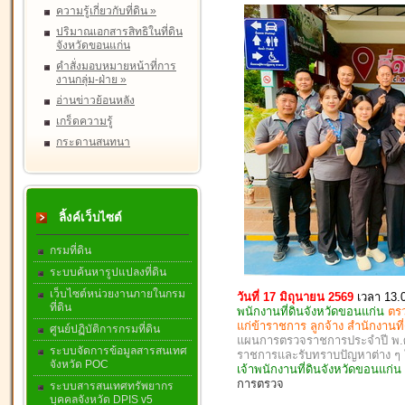
ความรู้เกี่ยวกับที่ดิน
»
ปริมาณเอกสารสิทธิในที่ดิน
จังหวัดขอนแก่น
คำสั่งมอบหมายหน้าที่การ
งานกลุ่ม-ฝ่าย
»
อ่านข่าวย้อนหลัง
เกร็ดความรู้
กระดานสนทนา
ลิ้งค์เว็บไซต์
กรมที่ดิน
ระบบค้นหารูปแปลงที่ดิน
เว็บไซต์หน่วยงานภายในกรม
วันที่ 17 มิถุนายน 2569
เวลา 13.
ที่ดิน
พนักงานที่ดินจังหวัดขอนแก่น
ตร
แก่ข้าราชการ ลูกจ้าง สำนักงานท
ศูนย์ปฏิบัติการกรมที่ดิน
แผนการตรวจราชการประจำปี พ.ศ. 
ระบบจัดการข้อมูลสารสนเทศ
ราชการและรับทราบปัญหาต่าง 
จังหวัด POC
เจ้าพนักงานที่ดินจังหวัดขอนแก่
การตรวจ
ระบบสารสนเทศทรัพยากร
บุคคลจังหวัด DPIS v5