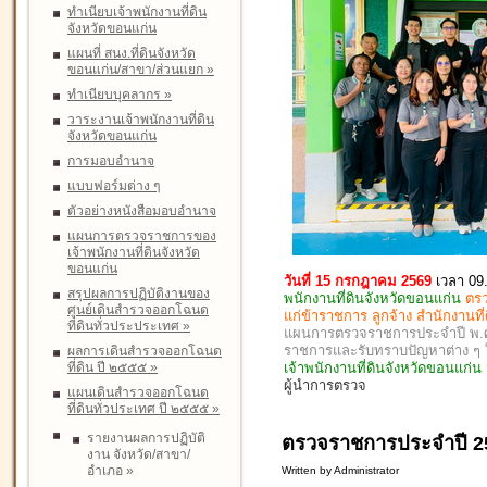
ทำเนียบเจ้าพนักงานที่ดิน
จังหวัดขอนแก่น
แผนที่ สนง.ที่ดินจังหวัด
ขอนแก่น/สาขา/ส่วนแยก
»
ทำเนียบบุคลากร
»
วาระงานเจ้าพนักงานที่ดิน
จังหวัดขอนแก่น
การมอบอำนาจ
แบบฟอร์มต่าง ๆ
ตัวอย่างหนังสือมอบอำนาจ
แผนการตรวจราชการของ
เจ้าพนักงานที่ดินจังหวัด
ขอนแก่น
วันที่ 15 กรกฎาคม 2569
เวลา 09
สรุปผลการปฏิบัติงานของ
พนักงานที่ดินจังหวัดขอนแก่น
ตรว
ศูนย์เดินสำรวจออกโฉนด
แก่ข้าราชการ ลูกจ้าง สำนักงานท
ที่ดินทั่วประประเทศ
»
แผนการตรวจราชการประจำปี พ.ศ. 
ราชการและรับทราบปัญหาต่าง 
ผลการเดินสำรวจออกโฉนด
ที่ดิน ปี ๒๕๕๕
»
เจ้าพนักงานที่ดินจังหวัดขอนแก่
ผู้นำการตรวจ
แผนเดินสำรวจออกโฉนด
ที่ดินทั่วประเทศ ปี ๒๕๕๕
»
รายงานผลการปฏิบัติ
ตรวจราชการประจำปี 25
งาน จังหวัด/สาขา/
อำเภอ
»
Written by Administrator