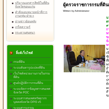
ปริมาณเอกสารสิทธิในที่ดิน
ผู้ตรวจราชการกรมที่ดิ
จังหวัดขอนแก่น
Written by Administrator
คำสั่งมอบหมายหน้าที่การ
งานกลุ่ม-ฝ่าย
»
น
อ่านข่าวย้อนหลัง
ต
๙
เกร็ดความรู้
ก
กระดานสนทนา
พน
ขอ
จ
พ
น
เจ
ลิ้งค์เว็บไซต์
ชั
ที
กรมที่ดิน
พน
ระบบค้นหารูปแปลงที่ดิน
อำ
ต
เว็บไซต์หน่วยงานภายในกรม
ก
ที่ดิน
ปร
ศูนย์ปฏิบัติการกรมที่ดิน
ธ
๑
ระบบจัดการข้อมูลสารสนเทศ
สำ
จังหวัด POC
ข
ระบบสารสนเทศทรัพยากร
บุคคลจังหวัด DPIS v5
ระบบสารบรรณ