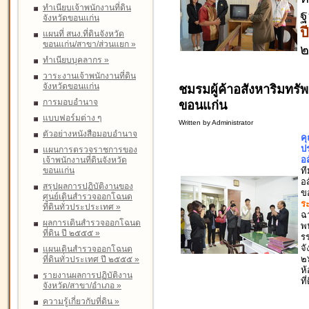
ทำเนียบเจ้าพนักงานที่ดิน
ฐ
จังหวัดขอนแก่น
ป
แผนที่ สนง.ที่ดินจังหวัด
ขอนแก่น/สาขา/ส่วนแยก
»
ทำเนียบบุคลากร
»
วาระงานเจ้าพนักงานที่ดิน
จังหวัดขอนแก่น
ชมรมผู้ค้าอสังหาริมทรัพ
การมอบอำนาจ
ขอนแก่น
แบบฟอร์มต่าง ๆ
Written by Administrator
ตัวอย่างหนังสือมอบอำนาจ
ค
ป
แผนการตรวจราชการของ
อ
เจ้าพนักงานที่ดินจังหวัด
ขอนแก่น
ที
อส
สรุปผลการปฏิบัติงานของ
ข
ศูนย์เดินสำรวจออกโฉนด
ร
ที่ดินทั่วประประเทศ
»
ฉ
ผลการเดินสำรวจออกโฉนด
พน
ที่ดิน ปี ๒๕๕๕
»
รร
จั
แผนเดินสำรวจออกโฉนด
๒
ที่ดินทั่วประเทศ ปี ๒๕๕๕
»
ห้
รายงานผลการปฏิบัติงาน
ที
จังหวัด/สาขา/อำเภอ
»
ความรู้เกี่ยวกับที่ดิน
»