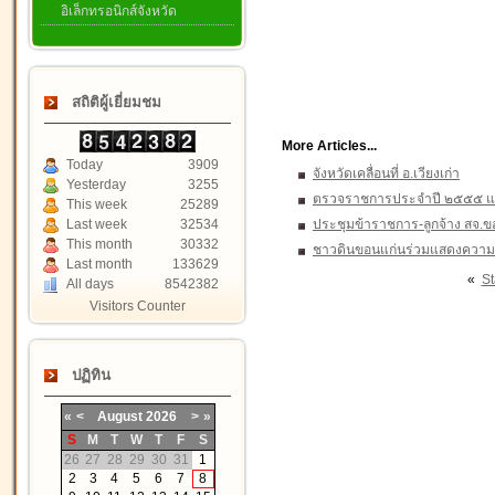
อิเล็กทรอนิกส์จังหวัด
สถิติผู้เยี่ยมชม
More Articles...
Today
3909
จังหวัดเคลื่อนที่ อ.เวียงเก่า
Yesterday
3255
ตรวจราชการประจำปี ๒๕๕๕ แห่
This week
25289
Last week
32534
ประชุมข้าราชการ-ลูกจ้าง สจ.ข
This month
30332
ชาวดินขอนแก่นร่วมแสดงความเ
Last month
133629
«
St
All days
8542382
Visitors Counter
ปฏิทิน
«
<
August
2026
>
»
S
M
T
W
T
F
S
26
27
28
29
30
31
1
2
3
4
5
6
7
8