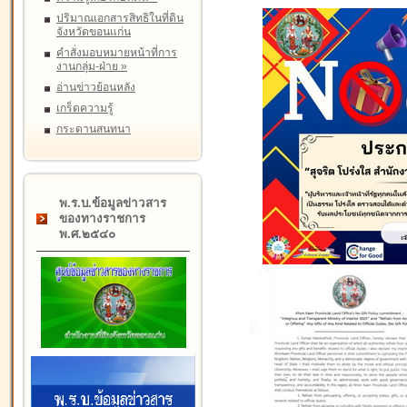
ปริมาณเอกสารสิทธิในที่ดิน
จังหวัดขอนแก่น
คำสั่งมอบหมายหน้าที่การ
งานกลุ่ม-ฝ่าย
»
อ่านข่าวย้อนหลัง
เกร็ดความรู้
กระดานสนทนา
พ.ร.บ.ข้อมูลข่าวสาร
ของทางราชการ
พ.ศ.๒๕๔๐