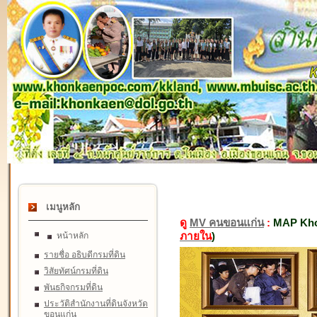
เมนูหลัก
ดู
MV คนขอนแก่น
:
MAP Kho
ภายใน
)
หน้าหลัก
รายชื่อ อธิบดีกรมที่ดิน
วิสัยทัศน์กรมที่ดิน
พันธกิจกรมที่ดิน
ประวัติสำนักงานที่ดินจังหวัด
ขอนแก่น