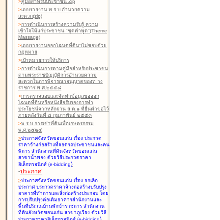
>
คู่มือสำหรับประชาชน Zip
>
แบบรายงาน พ.ร.บ.อำนวยความ
สะดวก(zip)
>
การดำเนินการสร้างความรับรู้ ความ
เข้าใจให้แก่ประชาชน "ชุดคำพูด"(Theme
Massage)
>
แบบรายงานออกโฉนดที่ดินฯไม่ชอบด้วย
กฎหมาย
>
เป้าหมายการให้บริการ
>
การดำเนินการตามคู่มือสำหรับประชาชน
ตามพระราชบัญญัติการอำนวยความ
สะดวกในการพิจารณาอนุญาตของท าง
ราชการ พ.ศ.๒๕๕๘
>
การตรวจสอบและจัดทำข้อมูลขอออก
โฉนดที่ดินหรือหนังสือรับรองการทำ
ประโยชน์จากหลักฐาน ส.ค.๑ ที่ยื่นคำขอไว้
ภายหลังวันที่ ๘ กุมภาพันธ์ ๒๕๕๓
>
พ.ร.บ.การเช่าที่ดินเพื่อเกษตรกรรม
พ.ศ.๒๕๒๔
>
ประกาศจังหวัดขอนแก่น เรื่อง ประกวด
ราคาจ้างก่อสร้างที่จอดรถประชาชนและคน
พิการ สำนักงานที่ดินจังหวัดขอนแก่น
สาขาน้ำพอง
ด้วยวิธีประกวดราคา
)
อิเล็กทรอนิกส์ (e-bidding
-
ประกาศ
>
ประกาศจังหวัดขอนแก่น เรื่อง ยกเลิก
ประกาศ ประกวดราคาจ้างก่อสร้างปรับปรุง
อาคารที่ทำการและสิ่งก่อสร้างประกอบ โดย
การปรับปรุงต่อเติมอาคารสำนักงานและ
พื้นที่บริเวณบ้านพักข้าราชการ สำนักงาน
ที่ดินจังหวัดขอนแก่น สาขาภูเวียง
ด้วยวิธี
)
ประกวดราคาอิเล็กทรอนิกส์ (e-bidding