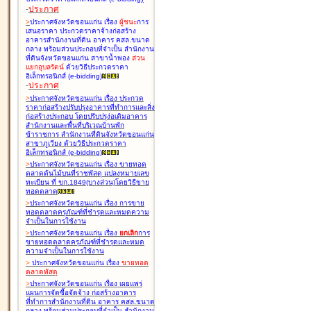
-
ประกาศ
>
ประกาศจังหวัดขอนแก่น เรื่อง
ผู้ชนะ
การ
เสนอราคา ประกวดราคาจ้างก่อสร้าง
อาคารสำนักงานที่ดิน อาคาร คสล.ขนาด
กลาง พร้อมส่วนประกอบที่จำเป็น สำนักงาน
ที่ดินจังหวัดขอนแก่น สาขาน้ำพอง
ส่วน
แยกอุบลรัตน์
ด้วยวิธีประกวดราคา
อิเล็กทรอนิกส์ (e-bidding
)
-
ประกาศ
>
ประกาศจังหวัดขอนแก่น เรื่อง
ประกวด
ราคาก่อสร้างปรับปรุงอาคารที่ทำการและสิ่ง
ก่อสร้างประกอบ โดยปรับปรุง่อเติมอาคาร
สำนักงานและพื้นที่บริเวณบ้านพัก
ข้าราชการ สำนักงานที่ดินจังหวัดขอนแก่น
สาขาภูเวียง ด้วยวิธีประกวดราคา
อิเล็กทรอนิกส์ (e-bidding
)
>
ประกาศจังหวัดขอนแก่น เรื่อง
ขายทอด
ตลาดต้นไม้บนที่ราชพัสดุ แปลงหมายเลข
ทะเบียน ที่ ขก.1849(บางส่วน)โดยวิธีขาย
ทอดตลาด
>
ประกาศจังหวัดขอนแก่น เรื่อง
การขาย
ทอดตลาดครุภัณฑ์ที่ชำรุดและหมดความ
จำเป็นในการใช้งาน
>
ประกาศจังหวัดขอนแก่น เรื่อง
ยกเลิก
การ
ขายทอดตลาดครุภัณฑ์ที่ชำรุดและหมด
ความจำเป็นในการใช้งาน
>
ประกาศจังหวัดขอนแก่น เรื่อง
ขายทอด
ตลาด
พัสดุ
>
ประกาศจังหวัดขอนแก่น เรื่อง
เผยแพร่
แผนการจัดซื้อจัดจ้าง ก่อสร้างอาคาร
ที่ทำการสำนักงานที่ดิน อาคาร คสล.ขนาด
กลาง พร้อมส่วนประกอบที่จำเป็น สำนักงาน