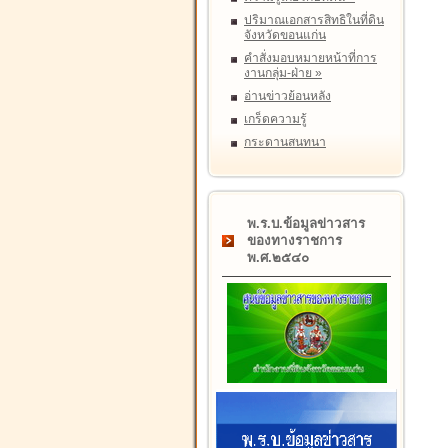
ปริมาณเอกสารสิทธิในที่ดิน
จังหวัดขอนแก่น
คำสั่งมอบหมายหน้าที่การ
งานกลุ่ม-ฝ่าย
»
อ่านข่าวย้อนหลัง
เกร็ดความรู้
กระดานสนทนา
พ.ร.บ.ข้อมูลข่าวสาร
ของทางราชการ
พ.ศ.๒๕๔๐