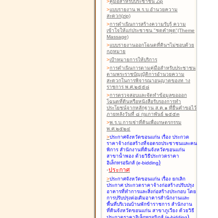
>
คู่มือสำหรับประชาชน Zip
>
แบบรายงาน พ.ร.บ.อำนวยความ
สะดวก(zip)
>
การดำเนินการสร้างความรับรู้ ความ
เข้าใจให้แก่ประชาชน "ชุดคำพูด"(Theme
Massage)
>
แบบรายงานออกโฉนดที่ดินฯไม่ชอบด้วย
กฎหมาย
>
เป้าหมายการให้บริการ
>
การดำเนินการตามคู่มือสำหรับประชาชน
ตามพระราชบัญญัติการอำนวยความ
สะดวกในการพิจารณาอนุญาตของท าง
ราชการ พ.ศ.๒๕๕๘
>
การตรวจสอบและจัดทำข้อมูลขอออก
โฉนดที่ดินหรือหนังสือรับรองการทำ
ประโยชน์จากหลักฐาน ส.ค.๑ ที่ยื่นคำขอไว้
ภายหลังวันที่ ๘ กุมภาพันธ์ ๒๕๕๓
>
พ.ร.บ.การเช่าที่ดินเพื่อเกษตรกรรม
พ.ศ.๒๕๒๔
>
ประกาศจังหวัดขอนแก่น เรื่อง ประกวด
ราคาจ้างก่อสร้างที่จอดรถประชาชนและคน
พิการ สำนักงานที่ดินจังหวัดขอนแก่น
สาขาน้ำพอง
ด้วยวิธีประกวดราคา
)
อิเล็กทรอนิกส์ (e-bidding
-
ประกาศ
>
ประกาศจังหวัดขอนแก่น เรื่อง ยกเลิก
ประกาศ ประกวดราคาจ้างก่อสร้างปรับปรุง
อาคารที่ทำการและสิ่งก่อสร้างประกอบ โดย
การปรับปรุงต่อเติมอาคารสำนักงานและ
พื้นที่บริเวณบ้านพักข้าราชการ สำนักงาน
ที่ดินจังหวัดขอนแก่น สาขาภูเวียง
ด้วยวิธี
)
ประกวดราคาอิเล็กทรอนิกส์ (e-bidding