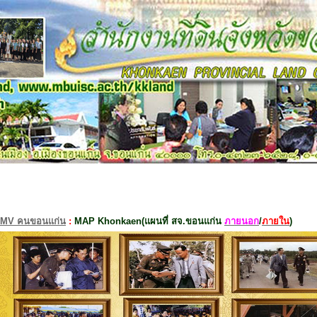
MV คนขอนแก่น
:
MAP Khonkaen(แผนที่ สจ.ขอนแก่น
ภายนอก
/
ภายใน
)