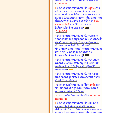
-
ประกาศ
>
ประกาศจังหวัดขอนแก่น เรื่อง
ผู้ชนะ
การ
เสนอราคา ประกวดราคาจ้างก่อสร้าง
อาคารสำนักงานที่ดิน อาคาร คสล.ขนาด
กลาง พร้อมส่วนประกอบที่จำเป็น สำนักงาน
ที่ดินจังหวัดขอนแก่น สาขาน้ำพอง
ส่วน
แยกอุบลรัตน์
ด้วยวิธีประกวดราคา
อิเล็กทรอนิกส์ (e-bidding
)
-
ประกาศ
>
ประกาศจังหวัดขอนแก่น เรื่อง
ประกวด
ราคาก่อสร้างปรับปรุงอาคารที่ทำการและสิ่ง
ก่อสร้างประกอบ โดยปรับปรุง่อเติมอาคาร
สำนักงานและพื้นที่บริเวณบ้านพัก
ข้าราชการ สำนักงานที่ดินจังหวัดขอนแก่น
สาขาภูเวียง ด้วยวิธีประกวดราคา
อิเล็กทรอนิกส์ (e-bidding
)
>
ประกาศจังหวัดขอนแก่น เรื่อง
ขายทอด
ตลาดต้นไม้บนที่ราชพัสดุ แปลงหมายเลข
ทะเบียน ที่ ขก.1849(บางส่วน)โดยวิธีขาย
ทอดตลาด
>
ประกาศจังหวัดขอนแก่น เรื่อง
การขาย
ทอดตลาดครุภัณฑ์ที่ชำรุดและหมดความ
จำเป็นในการใช้งาน
>
ประกาศจังหวัดขอนแก่น เรื่อง
ยกเลิก
การ
ขายทอดตลาดครุภัณฑ์ที่ชำรุดและหมด
ความจำเป็นในการใช้งาน
>
ประกาศจังหวัดขอนแก่น เรื่อง
ขายทอด
ตลาด
พัสดุ
>
ประกาศจังหวัดขอนแก่น เรื่อง
เผยแพร่
แผนการจัดซื้อจัดจ้าง ก่อสร้างอาคาร
ที่ทำการสำนักงานที่ดิน อาคาร คสล.ขนาด
กลาง พร้อมส่วนประกอบที่จำเป็น สำนักงาน