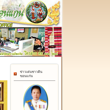
๑๗ กุมภาพันธ์ "วันคล้ายวันสถาปนากรมที่ดิน" ครบรอบ ๑๒๒ ปี
ข่าวเด่นชาวดิน
ขอนแก่น