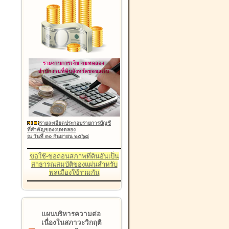
รายละเอียดประกอบรายการบัญชี
ที่สำคัญของงบทดลอง
ณ วันที่ ๓๐ กันยายน ๒๕๖๘
ขอใช้-ขอถอนสภาพที่ดินอันเป็น
สาธารณสมบัติของแผ่นสำหรับ
พลเมืองใช้ร่วมกัน
แผนบริหารความต่อ
เนื่องในสภาวะวิกฤติ