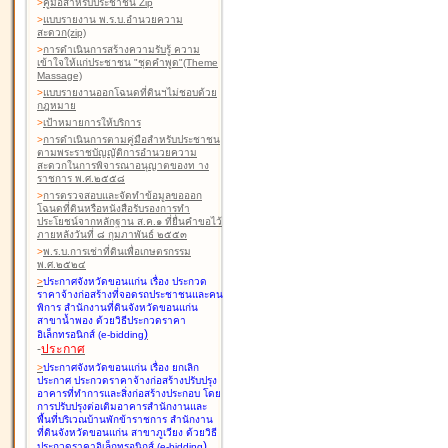
>
คู่มือสำหรับประชาชน Zip
>
แบบรายงาน พ.ร.บ.อำนวยความ
สะดวก(zip)
>
การดำเนินการสร้างความรับรู้ ความ
เข้าใจให้แก่ประชาชน "ชุดคำพูด"(Theme
Massage)
>
แบบรายงานออกโฉนดที่ดินฯไม่ชอบด้วย
กฎหมาย
>
เป้าหมายการให้บริการ
>
การดำเนินการตามคู่มือสำหรับประชาชน
ตามพระราชบัญญัติการอำนวยความ
สะดวกในการพิจารณาอนุญาตของท าง
ราชการ พ.ศ.๒๕๕๘
>
การตรวจสอบและจัดทำข้อมูลขอออก
โฉนดที่ดินหรือหนังสือรับรองการทำ
ประโยชน์จากหลักฐาน ส.ค.๑ ที่ยื่นคำขอไว้
ภายหลังวันที่ ๘ กุมภาพันธ์ ๒๕๕๓
>
พ.ร.บ.การเช่าที่ดินเพื่อเกษตรกรรม
พ.ศ.๒๕๒๔
>
ประกาศจังหวัดขอนแก่น เรื่อง ประกวด
ราคาจ้างก่อสร้างที่จอดรถประชาชนและคน
พิการ สำนักงานที่ดินจังหวัดขอนแก่น
สาขาน้ำพอง
ด้วยวิธีประกวดราคา
)
อิเล็กทรอนิกส์ (e-bidding
-
ประกาศ
>
ประกาศจังหวัดขอนแก่น เรื่อง ยกเลิก
ประกาศ ประกวดราคาจ้างก่อสร้างปรับปรุง
อาคารที่ทำการและสิ่งก่อสร้างประกอบ โดย
การปรับปรุงต่อเติมอาคารสำนักงานและ
พื้นที่บริเวณบ้านพักข้าราชการ สำนักงาน
ที่ดินจังหวัดขอนแก่น สาขาภูเวียง
ด้วยวิธี
)
ประกวดราคาอิเล็กทรอนิกส์ (e-bidding