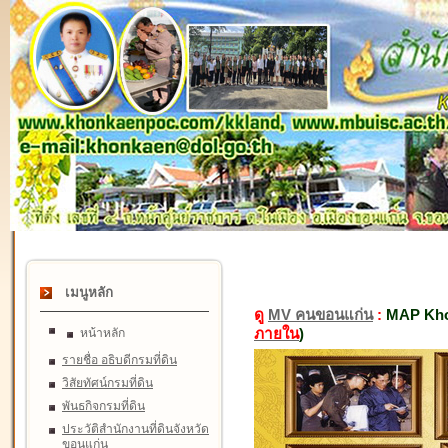
เมนูหลัก
ดู
MV คนขอนแก่น
:
MAP Kho
ภายใน
)
หน้าหลัก
รายชื่อ อธิบดีกรมที่ดิน
วิสัยทัศน์กรมที่ดิน
พันธกิจกรมที่ดิน
ประวัติสำนักงานที่ดินจังหวัด
ขอนแก่น