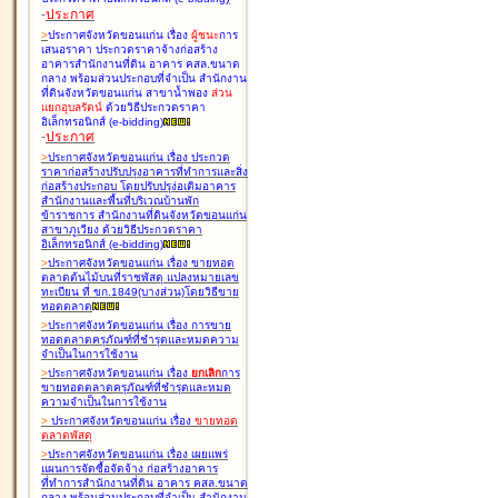
-
ประกาศ
>
ประกาศจังหวัดขอนแก่น เรื่อง
ผู้ชนะ
การ
เสนอราคา ประกวดราคาจ้างก่อสร้าง
อาคารสำนักงานที่ดิน อาคาร คสล.ขนาด
กลาง พร้อมส่วนประกอบที่จำเป็น สำนักงาน
ที่ดินจังหวัดขอนแก่น สาขาน้ำพอง
ส่วน
แยกอุบลรัตน์
ด้วยวิธีประกวดราคา
อิเล็กทรอนิกส์ (e-bidding
)
-
ประกาศ
>
ประกาศจังหวัดขอนแก่น เรื่อง
ประกวด
ราคาก่อสร้างปรับปรุงอาคารที่ทำการและสิ่ง
ก่อสร้างประกอบ โดยปรับปรุง่อเติมอาคาร
สำนักงานและพื้นที่บริเวณบ้านพัก
ข้าราชการ สำนักงานที่ดินจังหวัดขอนแก่น
สาขาภูเวียง ด้วยวิธีประกวดราคา
อิเล็กทรอนิกส์ (e-bidding
)
>
ประกาศจังหวัดขอนแก่น เรื่อง
ขายทอด
ตลาดต้นไม้บนที่ราชพัสดุ แปลงหมายเลข
ทะเบียน ที่ ขก.1849(บางส่วน)โดยวิธีขาย
ทอดตลาด
>
ประกาศจังหวัดขอนแก่น เรื่อง
การขาย
ทอดตลาดครุภัณฑ์ที่ชำรุดและหมดความ
จำเป็นในการใช้งาน
>
ประกาศจังหวัดขอนแก่น เรื่อง
ยกเลิก
การ
ขายทอดตลาดครุภัณฑ์ที่ชำรุดและหมด
ความจำเป็นในการใช้งาน
>
ประกาศจังหวัดขอนแก่น เรื่อง
ขายทอด
ตลาด
พัสดุ
>
ประกาศจังหวัดขอนแก่น เรื่อง
เผยแพร่
แผนการจัดซื้อจัดจ้าง ก่อสร้างอาคาร
ที่ทำการสำนักงานที่ดิน อาคาร คสล.ขนาด
กลาง พร้อมส่วนประกอบที่จำเป็น สำนักงาน