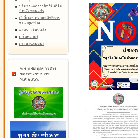
ปริมาณเอกสารสิทธิในที่ดิน
จังหวัดขอนแก่น
คำสั่งมอบหมายหน้าที่การ
งานกลุ่ม-ฝ่าย
»
อ่านข่าวย้อนหลัง
เกร็ดความรู้
กระดานสนทนา
พ.ร.บ.ข้อมูลข่าวสาร
ของทางราชการ
พ.ศ.๒๕๔๐