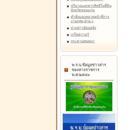
ปริมาณเอกสารสิทธิในที่ดิน
จังหวัดขอนแก่น
คำสั่งมอบหมายหน้าที่การ
งานกลุ่ม-ฝ่าย
»
อ่านข่าวย้อนหลัง
เกร็ดความรู้
กระดานสนทนา
พ.ร.บ.ข้อมูลข่าวสาร
ของทางราชการ
พ.ศ.๒๕๔๐