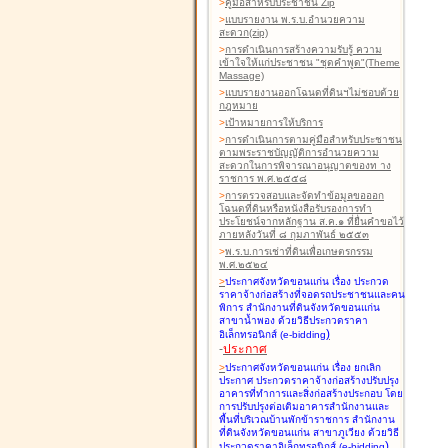
>
คู่มือสำหรับประชาชน Zip
>
แบบรายงาน พ.ร.บ.อำนวยความ
สะดวก(zip)
>
การดำเนินการสร้างความรับรู้ ความ
เข้าใจให้แก่ประชาชน "ชุดคำพูด"(Theme
Massage)
>
แบบรายงานออกโฉนดที่ดินฯไม่ชอบด้วย
กฎหมาย
>
เป้าหมายการให้บริการ
>
การดำเนินการตามคู่มือสำหรับประชาชน
ตามพระราชบัญญัติการอำนวยความ
สะดวกในการพิจารณาอนุญาตของท าง
ราชการ พ.ศ.๒๕๕๘
>
การตรวจสอบและจัดทำข้อมูลขอออก
โฉนดที่ดินหรือหนังสือรับรองการทำ
ประโยชน์จากหลักฐาน ส.ค.๑ ที่ยื่นคำขอไว้
ภายหลังวันที่ ๘ กุมภาพันธ์ ๒๕๕๓
>
พ.ร.บ.การเช่าที่ดินเพื่อเกษตรกรรม
พ.ศ.๒๕๒๔
>
ประกาศจังหวัดขอนแก่น เรื่อง ประกวด
ราคาจ้างก่อสร้างที่จอดรถประชาชนและคน
พิการ สำนักงานที่ดินจังหวัดขอนแก่น
สาขาน้ำพอง
ด้วยวิธีประกวดราคา
)
อิเล็กทรอนิกส์ (e-bidding
-
ประกาศ
>
ประกาศจังหวัดขอนแก่น เรื่อง ยกเลิก
ประกาศ ประกวดราคาจ้างก่อสร้างปรับปรุง
อาคารที่ทำการและสิ่งก่อสร้างประกอบ โดย
การปรับปรุงต่อเติมอาคารสำนักงานและ
พื้นที่บริเวณบ้านพักข้าราชการ สำนักงาน
ที่ดินจังหวัดขอนแก่น สาขาภูเวียง
ด้วยวิธี
)
ประกวดราคาอิเล็กทรอนิกส์ (e-bidding