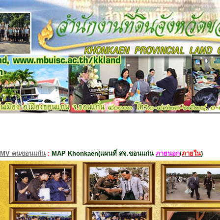
MV คนขอนแก่น
:
MAP Khonkaen(แผนที่ สจ.ขอนแก่น
ภายนอก
/
ภายใน
)