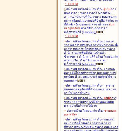
-
ประกาศ
>
ประกาศจังหวัดขอนแก่น เรื่อง
ผู้ชนะ
การ
เสนอราคา ประกวดราคาจ้างก่อสร้าง
อาคารสำนักงานที่ดิน อาคาร คสล.ขนาด
กลาง พร้อมส่วนประกอบที่จำเป็น สำนักงาน
ที่ดินจังหวัดขอนแก่น สาขาน้ำพอง
ส่วน
แยกอุบลรัตน์
ด้วยวิธีประกวดราคา
อิเล็กทรอนิกส์ (e-bidding
)
-
ประกาศ
>
ประกาศจังหวัดขอนแก่น เรื่อง
ประกวด
ราคาก่อสร้างปรับปรุงอาคารที่ทำการและสิ่ง
ก่อสร้างประกอบ โดยปรับปรุง่อเติมอาคาร
สำนักงานและพื้นที่บริเวณบ้านพัก
ข้าราชการ สำนักงานที่ดินจังหวัดขอนแก่น
สาขาภูเวียง ด้วยวิธีประกวดราคา
อิเล็กทรอนิกส์ (e-bidding
)
>
ประกาศจังหวัดขอนแก่น เรื่อง
ขายทอด
ตลาดต้นไม้บนที่ราชพัสดุ แปลงหมายเลข
ทะเบียน ที่ ขก.1849(บางส่วน)โดยวิธีขาย
ทอดตลาด
>
ประกาศจังหวัดขอนแก่น เรื่อง
การขาย
ทอดตลาดครุภัณฑ์ที่ชำรุดและหมดความ
จำเป็นในการใช้งาน
>
ประกาศจังหวัดขอนแก่น เรื่อง
ยกเลิก
การ
ขายทอดตลาดครุภัณฑ์ที่ชำรุดและหมด
ความจำเป็นในการใช้งาน
>
ประกาศจังหวัดขอนแก่น เรื่อง
ขายทอด
ตลาด
พัสดุ
>
ประกาศจังหวัดขอนแก่น เรื่อง
เผยแพร่
แผนการจัดซื้อจัดจ้าง ก่อสร้างอาคาร
ที่ทำการสำนักงานที่ดิน อาคาร คสล.ขนาด
กลาง พร้อมส่วนประกอบที่จำเป็น สำนักงาน