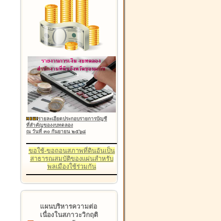
รายละเอียดประกอบรายการบัญชี
ที่สำคัญของงบทดลอง
ณ วันที่ ๓๐ กันยายน ๒๕๖๘
ขอใช้-ขอถอนสภาพที่ดินอันเป็น
สาธารณสมบัติของแผ่นสำหรับ
พลเมืองใช้ร่วมกัน
แผนบริหารความต่อ
เนื่องในสภาวะวิกฤติ