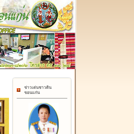
๑๗ กุมภาพันธ์ "วันคล้ายวันสถาปนากรมที่ดิน" ครบรอบ ๑๒๒ ปี
ข่าวเด่นชาวดิน
ขอนแก่น