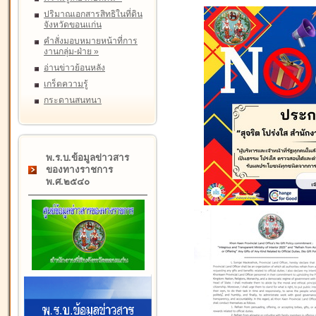
ปริมาณเอกสารสิทธิในที่ดิน
จังหวัดขอนแก่น
คำสั่งมอบหมายหน้าที่การ
งานกลุ่ม-ฝ่าย
»
อ่านข่าวย้อนหลัง
เกร็ดความรู้
กระดานสนทนา
พ.ร.บ.ข้อมูลข่าวสาร
ของทางราชการ
พ.ศ.๒๕๔๐