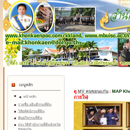
เมนูหลัก
ดู
MV คนขอนแก่น
:
MAP Kho
ภายใน
)
หน้าหลัก
รายชื่อ อธิบดีกรมที่ดิน
วิสัยทัศน์กรมที่ดิน
พันธกิจกรมที่ดิน
ประวัติสำนักงานที่ดินจังหวัด
ขอนแก่น