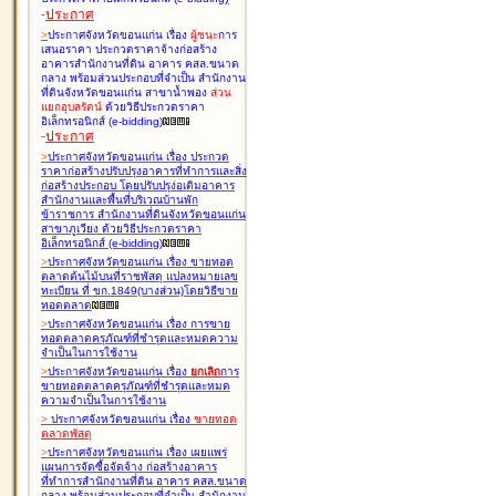
-
ประกาศ
>
ประกาศจังหวัดขอนแก่น เรื่อง
ผู้ชนะ
การ
เสนอราคา ประกวดราคาจ้างก่อสร้าง
อาคารสำนักงานที่ดิน อาคาร คสล.ขนาด
กลาง พร้อมส่วนประกอบที่จำเป็น สำนักงาน
ที่ดินจังหวัดขอนแก่น สาขาน้ำพอง
ส่วน
แยกอุบลรัตน์
ด้วยวิธีประกวดราคา
อิเล็กทรอนิกส์ (e-bidding
)
-
ประกาศ
>
ประกาศจังหวัดขอนแก่น เรื่อง
ประกวด
ราคาก่อสร้างปรับปรุงอาคารที่ทำการและสิ่ง
ก่อสร้างประกอบ โดยปรับปรุง่อเติมอาคาร
สำนักงานและพื้นที่บริเวณบ้านพัก
ข้าราชการ สำนักงานที่ดินจังหวัดขอนแก่น
สาขาภูเวียง ด้วยวิธีประกวดราคา
อิเล็กทรอนิกส์ (e-bidding
)
>
ประกาศจังหวัดขอนแก่น เรื่อง
ขายทอด
ตลาดต้นไม้บนที่ราชพัสดุ แปลงหมายเลข
ทะเบียน ที่ ขก.1849(บางส่วน)โดยวิธีขาย
ทอดตลาด
>
ประกาศจังหวัดขอนแก่น เรื่อง
การขาย
ทอดตลาดครุภัณฑ์ที่ชำรุดและหมดความ
จำเป็นในการใช้งาน
>
ประกาศจังหวัดขอนแก่น เรื่อง
ยกเลิก
การ
ขายทอดตลาดครุภัณฑ์ที่ชำรุดและหมด
ความจำเป็นในการใช้งาน
>
ประกาศจังหวัดขอนแก่น เรื่อง
ขายทอด
ตลาด
พัสดุ
>
ประกาศจังหวัดขอนแก่น เรื่อง
เผยแพร่
แผนการจัดซื้อจัดจ้าง ก่อสร้างอาคาร
ที่ทำการสำนักงานที่ดิน อาคาร คสล.ขนาด
กลาง พร้อมส่วนประกอบที่จำเป็น สำนักงาน