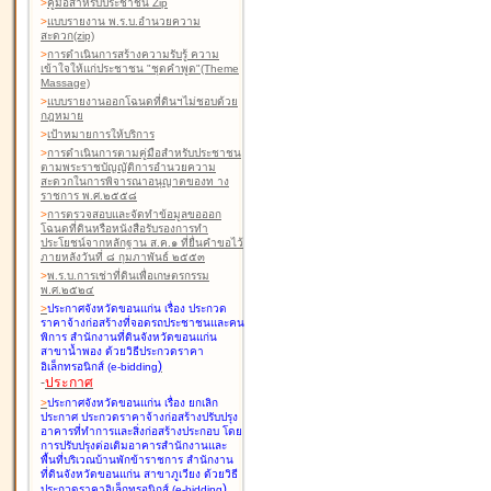
>
คู่มือสำหรับประชาชน Zip
>
แบบรายงาน พ.ร.บ.อำนวยความ
สะดวก(zip)
>
การดำเนินการสร้างความรับรู้ ความ
เข้าใจให้แก่ประชาชน "ชุดคำพูด"(Theme
Massage)
>
แบบรายงานออกโฉนดที่ดินฯไม่ชอบด้วย
กฎหมาย
>
เป้าหมายการให้บริการ
>
การดำเนินการตามคู่มือสำหรับประชาชน
ตามพระราชบัญญัติการอำนวยความ
สะดวกในการพิจารณาอนุญาตของท าง
ราชการ พ.ศ.๒๕๕๘
>
การตรวจสอบและจัดทำข้อมูลขอออก
โฉนดที่ดินหรือหนังสือรับรองการทำ
ประโยชน์จากหลักฐาน ส.ค.๑ ที่ยื่นคำขอไว้
ภายหลังวันที่ ๘ กุมภาพันธ์ ๒๕๕๓
>
พ.ร.บ.การเช่าที่ดินเพื่อเกษตรกรรม
พ.ศ.๒๕๒๔
>
ประกาศจังหวัดขอนแก่น เรื่อง ประกวด
ราคาจ้างก่อสร้างที่จอดรถประชาชนและคน
พิการ สำนักงานที่ดินจังหวัดขอนแก่น
สาขาน้ำพอง
ด้วยวิธีประกวดราคา
)
อิเล็กทรอนิกส์ (e-bidding
-
ประกาศ
>
ประกาศจังหวัดขอนแก่น เรื่อง ยกเลิก
ประกาศ ประกวดราคาจ้างก่อสร้างปรับปรุง
อาคารที่ทำการและสิ่งก่อสร้างประกอบ โดย
การปรับปรุงต่อเติมอาคารสำนักงานและ
พื้นที่บริเวณบ้านพักข้าราชการ สำนักงาน
ที่ดินจังหวัดขอนแก่น สาขาภูเวียง
ด้วยวิธี
)
ประกวดราคาอิเล็กทรอนิกส์ (e-bidding