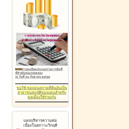
รายละเอียดประกอบรายการบัญชี
ที่สำคัญของงบทดลอง
ณ วันที่ ๓๐ กันยายน ๒๕๖๘
ขอใช้-ขอถอนสภาพที่ดินอันเป็น
สาธารณสมบัติของแผ่นสำหรับ
พลเมืองใช้ร่วมกัน
แผนบริหารความต่อ
เนื่องในสภาวะวิกฤติ