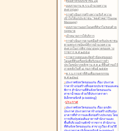
>
คู่มือสำหรับประชาชน Zip
>
แบบรายงาน พ.ร.บ.อำนวยความ
สะดวก(zip)
>
การดำเนินการสร้างความรับรู้ ความ
เข้าใจให้แก่ประชาชน "ชุดคำพูด"(Theme
Massage)
>
แบบรายงานออกโฉนดที่ดินฯไม่ชอบด้วย
กฎหมาย
>
เป้าหมายการให้บริการ
>
การดำเนินการตามคู่มือสำหรับประชาชน
ตามพระราชบัญญัติการอำนวยความ
สะดวกในการพิจารณาอนุญาตของท าง
ราชการ พ.ศ.๒๕๕๘
>
การตรวจสอบและจัดทำข้อมูลขอออก
โฉนดที่ดินหรือหนังสือรับรองการทำ
ประโยชน์จากหลักฐาน ส.ค.๑ ที่ยื่นคำขอไว้
ภายหลังวันที่ ๘ กุมภาพันธ์ ๒๕๕๓
>
พ.ร.บ.การเช่าที่ดินเพื่อเกษตรกรรม
พ.ศ.๒๕๒๔
>
ประกาศจังหวัดขอนแก่น เรื่อง ประกวด
ราคาจ้างก่อสร้างที่จอดรถประชาชนและคน
พิการ สำนักงานที่ดินจังหวัดขอนแก่น
สาขาน้ำพอง
ด้วยวิธีประกวดราคา
)
อิเล็กทรอนิกส์ (e-bidding
-
ประกาศ
>
ประกาศจังหวัดขอนแก่น เรื่อง ยกเลิก
ประกาศ ประกวดราคาจ้างก่อสร้างปรับปรุง
อาคารที่ทำการและสิ่งก่อสร้างประกอบ โดย
การปรับปรุงต่อเติมอาคารสำนักงานและ
พื้นที่บริเวณบ้านพักข้าราชการ สำนักงาน
ที่ดินจังหวัดขอนแก่น สาขาภูเวียง
ด้วยวิธี
)
ประกวดราคาอิเล็กทรอนิกส์ (e-bidding