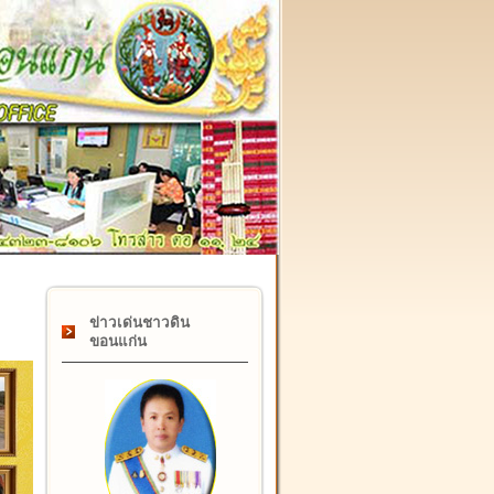
๑๗ กุมภาพันธ์ "วันคล้ายวันสถาปนากรมที่ดิน" ครบรอบ ๑๒๒ ปี
ข่าวเด่นชาวดิน
ขอนแก่น