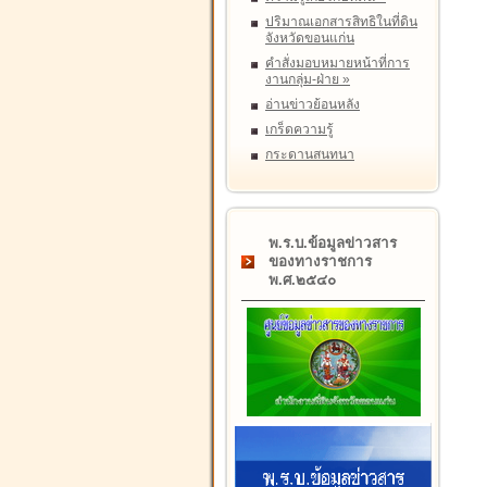
ปริมาณเอกสารสิทธิในที่ดิน
จังหวัดขอนแก่น
คำสั่งมอบหมายหน้าที่การ
งานกลุ่ม-ฝ่าย
»
อ่านข่าวย้อนหลัง
เกร็ดความรู้
กระดานสนทนา
พ.ร.บ.ข้อมูลข่าวสาร
ของทางราชการ
พ.ศ.๒๕๔๐