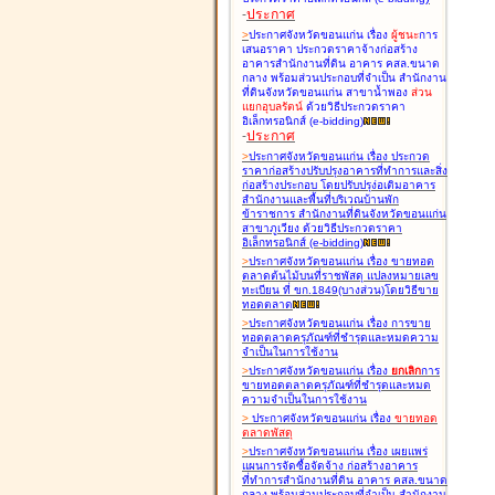
-
ประกาศ
>
ประกาศจังหวัดขอนแก่น เรื่อง
ผู้ชนะ
การ
เสนอราคา ประกวดราคาจ้างก่อสร้าง
อาคารสำนักงานที่ดิน อาคาร คสล.ขนาด
กลาง พร้อมส่วนประกอบที่จำเป็น สำนักงาน
ที่ดินจังหวัดขอนแก่น สาขาน้ำพอง
ส่วน
แยกอุบลรัตน์
ด้วยวิธีประกวดราคา
อิเล็กทรอนิกส์ (e-bidding
)
-
ประกาศ
>
ประกาศจังหวัดขอนแก่น เรื่อง
ประกวด
ราคาก่อสร้างปรับปรุงอาคารที่ทำการและสิ่ง
ก่อสร้างประกอบ โดยปรับปรุง่อเติมอาคาร
สำนักงานและพื้นที่บริเวณบ้านพัก
ข้าราชการ สำนักงานที่ดินจังหวัดขอนแก่น
สาขาภูเวียง ด้วยวิธีประกวดราคา
อิเล็กทรอนิกส์ (e-bidding
)
>
ประกาศจังหวัดขอนแก่น เรื่อง
ขายทอด
ตลาดต้นไม้บนที่ราชพัสดุ แปลงหมายเลข
ทะเบียน ที่ ขก.1849(บางส่วน)โดยวิธีขาย
ทอดตลาด
>
ประกาศจังหวัดขอนแก่น เรื่อง
การขาย
ทอดตลาดครุภัณฑ์ที่ชำรุดและหมดความ
จำเป็นในการใช้งาน
>
ประกาศจังหวัดขอนแก่น เรื่อง
ยกเลิก
การ
ขายทอดตลาดครุภัณฑ์ที่ชำรุดและหมด
ความจำเป็นในการใช้งาน
>
ประกาศจังหวัดขอนแก่น เรื่อง
ขายทอด
ตลาด
พัสดุ
>
ประกาศจังหวัดขอนแก่น เรื่อง
เผยแพร่
แผนการจัดซื้อจัดจ้าง ก่อสร้างอาคาร
ที่ทำการสำนักงานที่ดิน อาคาร คสล.ขนาด
กลาง พร้อมส่วนประกอบที่จำเป็น สำนักงาน