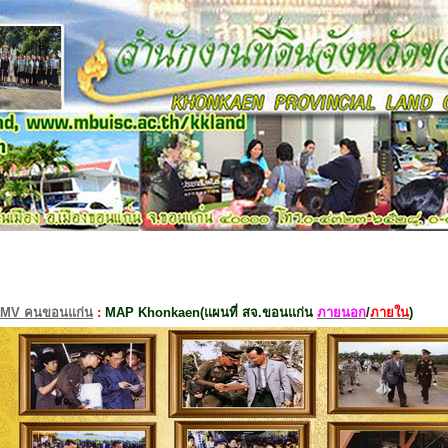
MV คนขอนแก่น
:
MAP Khonkaen(แผนที่ สจ.ขอนแก่น
ภายนอก
/
ภายใน
)