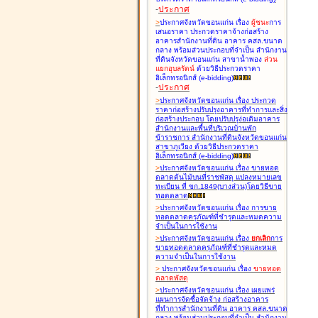
-
ประกาศ
>
ประกาศจังหวัดขอนแก่น เรื่อง
ผู้ชนะ
การ
เสนอราคา ประกวดราคาจ้างก่อสร้าง
อาคารสำนักงานที่ดิน อาคาร คสล.ขนาด
กลาง พร้อมส่วนประกอบที่จำเป็น สำนักงาน
ที่ดินจังหวัดขอนแก่น สาขาน้ำพอง
ส่วน
แยกอุบลรัตน์
ด้วยวิธีประกวดราคา
อิเล็กทรอนิกส์ (e-bidding
)
-
ประกาศ
>
ประกาศจังหวัดขอนแก่น เรื่อง
ประกวด
ราคาก่อสร้างปรับปรุงอาคารที่ทำการและสิ่ง
ก่อสร้างประกอบ โดยปรับปรุง่อเติมอาคาร
สำนักงานและพื้นที่บริเวณบ้านพัก
ข้าราชการ สำนักงานที่ดินจังหวัดขอนแก่น
สาขาภูเวียง ด้วยวิธีประกวดราคา
อิเล็กทรอนิกส์ (e-bidding
)
>
ประกาศจังหวัดขอนแก่น เรื่อง
ขายทอด
ตลาดต้นไม้บนที่ราชพัสดุ แปลงหมายเลข
ทะเบียน ที่ ขก.1849(บางส่วน)โดยวิธีขาย
ทอดตลาด
>
ประกาศจังหวัดขอนแก่น เรื่อง
การขาย
ทอดตลาดครุภัณฑ์ที่ชำรุดและหมดความ
จำเป็นในการใช้งาน
>
ประกาศจังหวัดขอนแก่น เรื่อง
ยกเลิก
การ
ขายทอดตลาดครุภัณฑ์ที่ชำรุดและหมด
ความจำเป็นในการใช้งาน
>
ประกาศจังหวัดขอนแก่น เรื่อง
ขายทอด
ตลาด
พัสดุ
>
ประกาศจังหวัดขอนแก่น เรื่อง
เผยแพร่
แผนการจัดซื้อจัดจ้าง ก่อสร้างอาคาร
ที่ทำการสำนักงานที่ดิน อาคาร คสล.ขนาด
กลาง พร้อมส่วนประกอบที่จำเป็น สำนักงาน