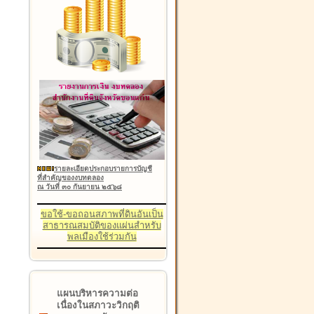
รายละเอียดประกอบรายการบัญชี
ที่สำคัญของงบทดลอง
ณ วันที่ ๓๐ กันยายน ๒๕๖๘
ขอใช้-ขอถอนสภาพที่ดินอันเป็น
สาธารณสมบัติของแผ่นสำหรับ
พลเมืองใช้ร่วมกัน
แผนบริหารความต่อ
เนื่องในสภาวะวิกฤติ