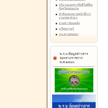
ปริมาณเอกสารสิทธิในที่ดิน
จังหวัดขอนแก่น
คำสั่งมอบหมายหน้าที่การ
งานกลุ่ม-ฝ่าย
»
อ่านข่าวย้อนหลัง
เกร็ดความรู้
กระดานสนทนา
พ.ร.บ.ข้อมูลข่าวสาร
ของทางราชการ
พ.ศ.๒๕๔๐