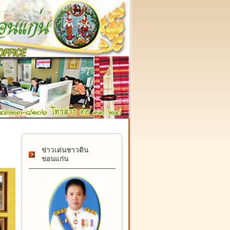
๑๗ กุมภาพันธ์ "วันคล้ายวันสถาปนากรมที่ดิน" ครบรอบ ๑๒๒ ปี
ข่าวเด่นชาวดิน
ขอนแก่น