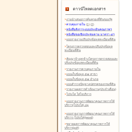
ดาวน์โหลดเอกสาร
>
งานนำเสนอการคุ้มครองที่ดินของรัฐ
>
ควบคุมภายใน
(1)
(2)
>
หนังสือสังการ-แบบประเมินคุณภาพฯ
>
หนังสือขอเชิญประชุมตาม มาตรา ๘ฯ
>
แบบรายงานปรับปรุงข้อมูลทะเบียนที่ดิน
>
โครงการตรวจสอบและปรับปรุงข้อมูล
ทะเบียนที่ดิน
>
สัญญาจ้างลูกจ้างโครงการตรวจสอบและ
ปรับปรุงข้อมูลทะเบียนที่ดิน
>
รายงานการควบคุมภายใน
>
แบบเก็บข้อมูล ๕๗ สาขา
>
แบบเก็บข้อมูล ๕๗ อำเภอ
>
แบบสำรวจปัญหาอุปสรรคของกรมที่ดิน
>
รายงานผลการดำเนินงาน(ประจำเดือน)
>
โปร่งใส ใส่ใจบริการ
>
แบบรายงานการพัฒนาคุณภาพการให้
บริการ(โปร่งใส).zip
>
แบบรายงานการพัฒนาคุณภาพการให้
บริการ (โปร่งใส)(word
)
>
ขยายผลการพัฒนาคุณภาพการให้
บริการ(pdf)