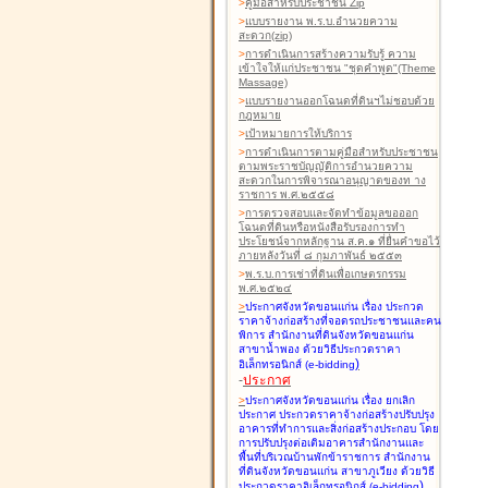
>
คู่มือสำหรับประชาชน Zip
>
แบบรายงาน พ.ร.บ.อำนวยความ
สะดวก(zip)
>
การดำเนินการสร้างความรับรู้ ความ
เข้าใจให้แก่ประชาชน "ชุดคำพูด"(Theme
Massage)
>
แบบรายงานออกโฉนดที่ดินฯไม่ชอบด้วย
กฎหมาย
>
เป้าหมายการให้บริการ
>
การดำเนินการตามคู่มือสำหรับประชาชน
ตามพระราชบัญญัติการอำนวยความ
สะดวกในการพิจารณาอนุญาตของท าง
ราชการ พ.ศ.๒๕๕๘
>
การตรวจสอบและจัดทำข้อมูลขอออก
โฉนดที่ดินหรือหนังสือรับรองการทำ
ประโยชน์จากหลักฐาน ส.ค.๑ ที่ยื่นคำขอไว้
ภายหลังวันที่ ๘ กุมภาพันธ์ ๒๕๕๓
>
พ.ร.บ.การเช่าที่ดินเพื่อเกษตรกรรม
พ.ศ.๒๕๒๔
>
ประกาศจังหวัดขอนแก่น เรื่อง ประกวด
ราคาจ้างก่อสร้างที่จอดรถประชาชนและคน
พิการ สำนักงานที่ดินจังหวัดขอนแก่น
สาขาน้ำพอง
ด้วยวิธีประกวดราคา
)
อิเล็กทรอนิกส์ (e-bidding
-
ประกาศ
>
ประกาศจังหวัดขอนแก่น เรื่อง ยกเลิก
ประกาศ ประกวดราคาจ้างก่อสร้างปรับปรุง
อาคารที่ทำการและสิ่งก่อสร้างประกอบ โดย
การปรับปรุงต่อเติมอาคารสำนักงานและ
พื้นที่บริเวณบ้านพักข้าราชการ สำนักงาน
ที่ดินจังหวัดขอนแก่น สาขาภูเวียง
ด้วยวิธี
)
ประกวดราคาอิเล็กทรอนิกส์ (e-bidding