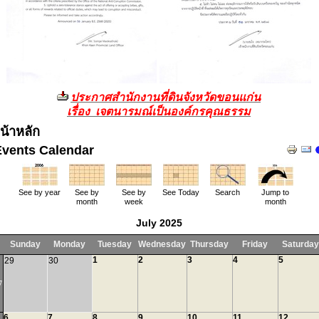
ประกาศสำนักงานที่ดินจังหวัดขอนแก่น
เรื่อง เจตนารมณ์เป็นองค์กรคุณธรรม
น้าหลัก
Events Calendar
See by year
See by
See by
See Today
Search
Jump to
month
week
month
July 2025
Sunday
Monday
Tuesday
Wednesday
Thursday
Friday
Saturday
1
2
3
4
5
29
30
7
6
7
8
9
10
11
12