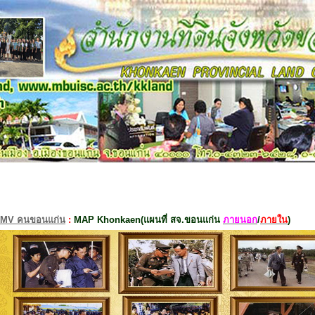
MV คนขอนแก่น
:
MAP Khonkaen(แผนที่ สจ.ขอนแก่น
ภายนอก
/
ภายใน
)