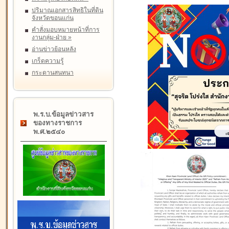
ปริมาณเอกสารสิทธิในที่ดิน
จังหวัดขอนแก่น
คำสั่งมอบหมายหน้าที่การ
งานกลุ่ม-ฝ่าย
»
อ่านข่าวย้อนหลัง
เกร็ดความรู้
กระดานสนทนา
พ.ร.บ.ข้อมูลข่าวสาร
ของทางราชการ
พ.ศ.๒๕๔๐