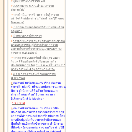
>
คู่มือสำหรับประชาชน Zip
>
แบบรายงาน พ.ร.บ.อำนวยความ
สะดวก(zip)
>
การดำเนินการสร้างความรับรู้ ความ
เข้าใจให้แก่ประชาชน "ชุดคำพูด"(Theme
Massage)
>
แบบรายงานออกโฉนดที่ดินฯไม่ชอบด้วย
กฎหมาย
>
เป้าหมายการให้บริการ
>
การดำเนินการตามคู่มือสำหรับประชาชน
ตามพระราชบัญญัติการอำนวยความ
สะดวกในการพิจารณาอนุญาตของท าง
ราชการ พ.ศ.๒๕๕๘
>
การตรวจสอบและจัดทำข้อมูลขอออก
โฉนดที่ดินหรือหนังสือรับรองการทำ
ประโยชน์จากหลักฐาน ส.ค.๑ ที่ยื่นคำขอไว้
ภายหลังวันที่ ๘ กุมภาพันธ์ ๒๕๕๓
>
พ.ร.บ.การเช่าที่ดินเพื่อเกษตรกรรม
พ.ศ.๒๕๒๔
>
ประกาศจังหวัดขอนแก่น เรื่อง ประกวด
ราคาจ้างก่อสร้างที่จอดรถประชาชนและคน
พิการ สำนักงานที่ดินจังหวัดขอนแก่น
สาขาน้ำพอง
ด้วยวิธีประกวดราคา
)
อิเล็กทรอนิกส์ (e-bidding
-
ประกาศ
>
ประกาศจังหวัดขอนแก่น เรื่อง ยกเลิก
ประกาศ ประกวดราคาจ้างก่อสร้างปรับปรุง
อาคารที่ทำการและสิ่งก่อสร้างประกอบ โดย
การปรับปรุงต่อเติมอาคารสำนักงานและ
พื้นที่บริเวณบ้านพักข้าราชการ สำนักงาน
ที่ดินจังหวัดขอนแก่น สาขาภูเวียง
ด้วยวิธี
)
ประกวดราคาอิเล็กทรอนิกส์ (e-bidding