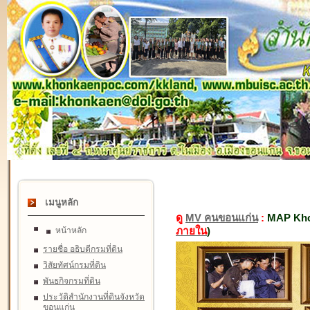
เมนูหลัก
ดู
MV คนขอนแก่น
:
MAP Kho
ภายใน
)
หน้าหลัก
รายชื่อ อธิบดีกรมที่ดิน
วิสัยทัศน์กรมที่ดิน
พันธกิจกรมที่ดิน
ประวัติสำนักงานที่ดินจังหวัด
ขอนแก่น