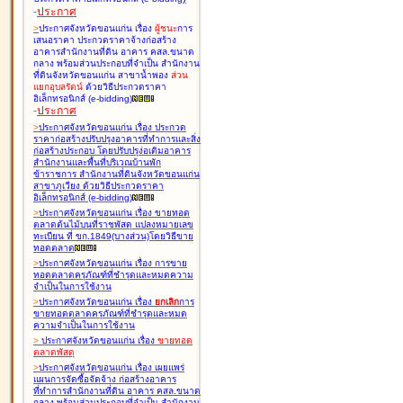
-
ประกาศ
>
ประกาศจังหวัดขอนแก่น เรื่อง
ผู้ชนะ
การ
เสนอราคา ประกวดราคาจ้างก่อสร้าง
อาคารสำนักงานที่ดิน อาคาร คสล.ขนาด
กลาง พร้อมส่วนประกอบที่จำเป็น สำนักงาน
ที่ดินจังหวัดขอนแก่น สาขาน้ำพอง
ส่วน
แยกอุบลรัตน์
ด้วยวิธีประกวดราคา
อิเล็กทรอนิกส์ (e-bidding
)
-
ประกาศ
>
ประกาศจังหวัดขอนแก่น เรื่อง
ประกวด
ราคาก่อสร้างปรับปรุงอาคารที่ทำการและสิ่ง
ก่อสร้างประกอบ โดยปรับปรุง่อเติมอาคาร
สำนักงานและพื้นที่บริเวณบ้านพัก
ข้าราชการ สำนักงานที่ดินจังหวัดขอนแก่น
สาขาภูเวียง ด้วยวิธีประกวดราคา
อิเล็กทรอนิกส์ (e-bidding
)
>
ประกาศจังหวัดขอนแก่น เรื่อง
ขายทอด
ตลาดต้นไม้บนที่ราชพัสดุ แปลงหมายเลข
ทะเบียน ที่ ขก.1849(บางส่วน)โดยวิธีขาย
ทอดตลาด
>
ประกาศจังหวัดขอนแก่น เรื่อง
การขาย
ทอดตลาดครุภัณฑ์ที่ชำรุดและหมดความ
จำเป็นในการใช้งาน
>
ประกาศจังหวัดขอนแก่น เรื่อง
ยกเลิก
การ
ขายทอดตลาดครุภัณฑ์ที่ชำรุดและหมด
ความจำเป็นในการใช้งาน
>
ประกาศจังหวัดขอนแก่น เรื่อง
ขายทอด
ตลาด
พัสดุ
>
ประกาศจังหวัดขอนแก่น เรื่อง
เผยแพร่
แผนการจัดซื้อจัดจ้าง ก่อสร้างอาคาร
ที่ทำการสำนักงานที่ดิน อาคาร คสล.ขนาด
กลาง พร้อมส่วนประกอบที่จำเป็น สำนักงาน