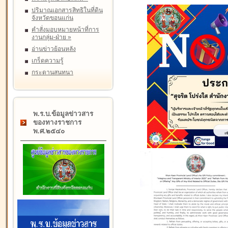
ปริมาณเอกสารสิทธิในที่ดิน
จังหวัดขอนแก่น
คำสั่งมอบหมายหน้าที่การ
งานกลุ่ม-ฝ่าย
»
อ่านข่าวย้อนหลัง
เกร็ดความรู้
กระดานสนทนา
พ.ร.บ.ข้อมูลข่าวสาร
ของทางราชการ
พ.ศ.๒๕๔๐