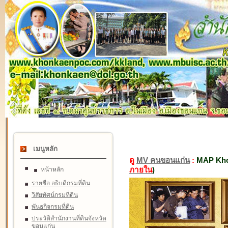
เมนูหลัก
ดู
MV คนขอนแก่น
:
MAP Kho
ภายใน
)
หน้าหลัก
รายชื่อ อธิบดีกรมที่ดิน
วิสัยทัศน์กรมที่ดิน
พันธกิจกรมที่ดิน
ประวัติสำนักงานที่ดินจังหวัด
ขอนแก่น