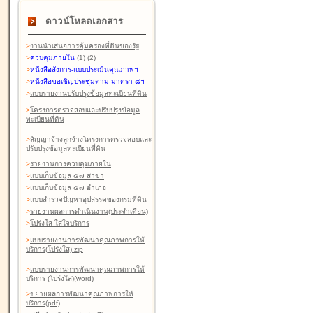
ดาวน์โหลดเอกสาร
>
งานนำเสนอการคุ้มครองที่ดินของรัฐ
>
ควบคุมภายใน
(1)
(2)
>
หนังสือสังการ-แบบประเมินคุณภาพฯ
>
หนังสือขอเชิญประชุมตาม มาตรา ๘ฯ
>
แบบรายงานปรับปรุงข้อมูลทะเบียนที่ดิน
>
โครงการตรวจสอบและปรับปรุงข้อมูล
ทะเบียนที่ดิน
>
สัญญาจ้างลูกจ้างโครงการตรวจสอบและ
ปรับปรุงข้อมูลทะเบียนที่ดิน
>
รายงานการควบคุมภายใน
>
แบบเก็บข้อมูล ๕๗ สาขา
>
แบบเก็บข้อมูล ๕๗ อำเภอ
>
แบบสำรวจปัญหาอุปสรรคของกรมที่ดิน
>
รายงานผลการดำเนินงาน(ประจำเดือน)
>
โปร่งใส ใส่ใจบริการ
>
แบบรายงานการพัฒนาคุณภาพการให้
บริการ(โปร่งใส).zip
>
แบบรายงานการพัฒนาคุณภาพการให้
บริการ (โปร่งใส)(word
)
>
ขยายผลการพัฒนาคุณภาพการให้
บริการ(pdf)