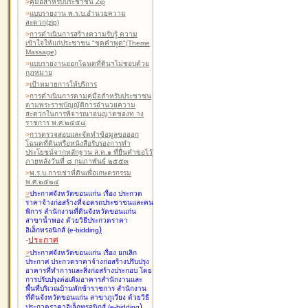
>
คู่มือสำหรับประชาชน Zip
>
แบบรายงาน พ.ร.บ.อำนวยความ
สะดวก(zip)
>
การดำเนินการสร้างความรับรู้ ความ
เข้าใจให้แก่ประชาชน "ชุดคำพูด"(Theme
Massage)
>
แบบรายงานออกโฉนดที่ดินฯไม่ชอบด้วย
กฎหมาย
>
เป้าหมายการให้บริการ
>
การดำเนินการตามคู่มือสำหรับประชาชน
ตามพระราชบัญญัติการอำนวยความ
สะดวกในการพิจารณาอนุญาตของท าง
ราชการ พ.ศ.๒๕๕๘
>
การตรวจสอบและจัดทำข้อมูลขอออก
โฉนดที่ดินหรือหนังสือรับรองการทำ
ประโยชน์จากหลักฐาน ส.ค.๑ ที่ยื่นคำขอไว้
ภายหลังวันที่ ๘ กุมภาพันธ์ ๒๕๕๓
>
พ.ร.บ.การเช่าที่ดินเพื่อเกษตรกรรม
พ.ศ.๒๕๒๔
>
ประกาศจังหวัดขอนแก่น เรื่อง ประกวด
ราคาจ้างก่อสร้างที่จอดรถประชาชนและคน
พิการ สำนักงานที่ดินจังหวัดขอนแก่น
สาขาน้ำพอง
ด้วยวิธีประกวดราคา
)
อิเล็กทรอนิกส์ (e-bidding
-
ประกาศ
>
ประกาศจังหวัดขอนแก่น เรื่อง ยกเลิก
ประกาศ ประกวดราคาจ้างก่อสร้างปรับปรุง
อาคารที่ทำการและสิ่งก่อสร้างประกอบ โดย
การปรับปรุงต่อเติมอาคารสำนักงานและ
พื้นที่บริเวณบ้านพักข้าราชการ สำนักงาน
ที่ดินจังหวัดขอนแก่น สาขาภูเวียง
ด้วยวิธี
)
ประกวดราคาอิเล็กทรอนิกส์ (e-bidding