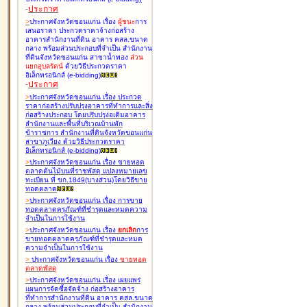
-
ประกาศ
>
ประกาศจังหวัดขอนแก่น เรื่อง
ผู้ชนะ
การ
เสนอราคา ประกวดราคาจ้างก่อสร้าง
อาคารสำนักงานที่ดิน อาคาร คสล.ขนาด
กลาง พร้อมส่วนประกอบที่จำเป็น สำนักงาน
ที่ดินจังหวัดขอนแก่น สาขาน้ำพอง
ส่วน
แยกอุบลรัตน์
ด้วยวิธีประกวดราคา
อิเล็กทรอนิกส์ (e-bidding
)
-
ประกาศ
>
ประกาศจังหวัดขอนแก่น เรื่อง
ประกวด
ราคาก่อสร้างปรับปรุงอาคารที่ทำการและสิ่ง
ก่อสร้างประกอบ โดยปรับปรุง่อเติมอาคาร
สำนักงานและพื้นที่บริเวณบ้านพัก
ข้าราชการ สำนักงานที่ดินจังหวัดขอนแก่น
สาขาภูเวียง ด้วยวิธีประกวดราคา
อิเล็กทรอนิกส์ (e-bidding
)
>
ประกาศจังหวัดขอนแก่น เรื่อง
ขายทอด
ตลาดต้นไม้บนที่ราชพัสดุ แปลงหมายเลข
ทะเบียน ที่ ขก.1849(บางส่วน)โดยวิธีขาย
ทอดตลาด
>
ประกาศจังหวัดขอนแก่น เรื่อง
การขาย
ทอดตลาดครุภัณฑ์ที่ชำรุดและหมดความ
จำเป็นในการใช้งาน
>
ประกาศจังหวัดขอนแก่น เรื่อง
ยกเลิก
การ
ขายทอดตลาดครุภัณฑ์ที่ชำรุดและหมด
ความจำเป็นในการใช้งาน
>
ประกาศจังหวัดขอนแก่น เรื่อง
ขายทอด
ตลาด
พัสดุ
>
ประกาศจังหวัดขอนแก่น เรื่อง
เผยแพร่
แผนการจัดซื้อจัดจ้าง ก่อสร้างอาคาร
ที่ทำการสำนักงานที่ดิน อาคาร คสล.ขนาด
กลาง พร้อมส่วนประกอบที่จำเป็น สำนักงาน