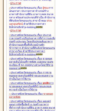
-
ประกาศ
>
ประกาศจังหวัดขอนแก่น เรื่อง
ผู้ชนะ
การ
เสนอราคา ประกวดราคาจ้างก่อสร้าง
อาคารสำนักงานที่ดิน อาคาร คสล.ขนาด
กลาง พร้อมส่วนประกอบที่จำเป็น สำนักงาน
ที่ดินจังหวัดขอนแก่น สาขาน้ำพอง
ส่วน
แยกอุบลรัตน์
ด้วยวิธีประกวดราคา
อิเล็กทรอนิกส์ (e-bidding
)
-
ประกาศ
>
ประกาศจังหวัดขอนแก่น เรื่อง
ประกวด
ราคาก่อสร้างปรับปรุงอาคารที่ทำการและสิ่ง
ก่อสร้างประกอบ โดยปรับปรุง่อเติมอาคาร
สำนักงานและพื้นที่บริเวณบ้านพัก
ข้าราชการ สำนักงานที่ดินจังหวัดขอนแก่น
สาขาภูเวียง ด้วยวิธีประกวดราคา
อิเล็กทรอนิกส์ (e-bidding
)
>
ประกาศจังหวัดขอนแก่น เรื่อง
ขายทอด
ตลาดต้นไม้บนที่ราชพัสดุ แปลงหมายเลข
ทะเบียน ที่ ขก.1849(บางส่วน)โดยวิธีขาย
ทอดตลาด
>
ประกาศจังหวัดขอนแก่น เรื่อง
การขาย
ทอดตลาดครุภัณฑ์ที่ชำรุดและหมดความ
จำเป็นในการใช้งาน
>
ประกาศจังหวัดขอนแก่น เรื่อง
ยกเลิก
การ
ขายทอดตลาดครุภัณฑ์ที่ชำรุดและหมด
ความจำเป็นในการใช้งาน
>
ประกาศจังหวัดขอนแก่น เรื่อง
ขายทอด
ตลาด
พัสดุ
>
ประกาศจังหวัดขอนแก่น เรื่อง
เผยแพร่
แผนการจัดซื้อจัดจ้าง ก่อสร้างอาคาร
ที่ทำการสำนักงานที่ดิน อาคาร คสล.ขนาด
กลาง พร้อมส่วนประกอบที่จำเป็น สำนักงาน