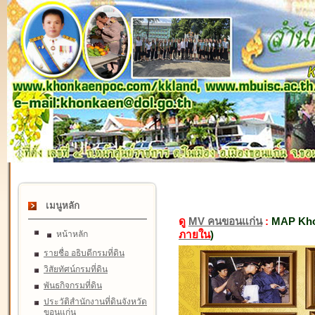
เมนูหลัก
ดู
MV คนขอนแก่น
:
MAP Kho
ภายใน
)
หน้าหลัก
รายชื่อ อธิบดีกรมที่ดิน
วิสัยทัศน์กรมที่ดิน
พันธกิจกรมที่ดิน
ประวัติสำนักงานที่ดินจังหวัด
ขอนแก่น