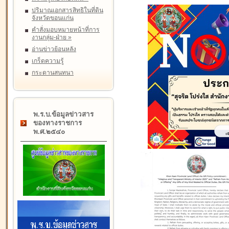
ปริมาณเอกสารสิทธิในที่ดิน
จังหวัดขอนแก่น
คำสั่งมอบหมายหน้าที่การ
งานกลุ่ม-ฝ่าย
»
อ่านข่าวย้อนหลัง
เกร็ดความรู้
กระดานสนทนา
พ.ร.บ.ข้อมูลข่าวสาร
ของทางราชการ
พ.ศ.๒๕๔๐