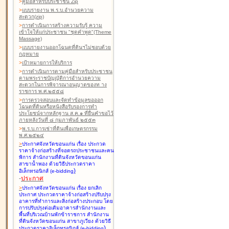
>
คู่มือสำหรับประชาชน Zip
>
แบบรายงาน พ.ร.บ.อำนวยความ
สะดวก(zip)
>
การดำเนินการสร้างความรับรู้ ความ
เข้าใจให้แก่ประชาชน "ชุดคำพูด"(Theme
Massage)
>
แบบรายงานออกโฉนดที่ดินฯไม่ชอบด้วย
กฎหมาย
>
เป้าหมายการให้บริการ
>
การดำเนินการตามคู่มือสำหรับประชาชน
ตามพระราชบัญญัติการอำนวยความ
สะดวกในการพิจารณาอนุญาตของท าง
ราชการ พ.ศ.๒๕๕๘
>
การตรวจสอบและจัดทำข้อมูลขอออก
โฉนดที่ดินหรือหนังสือรับรองการทำ
ประโยชน์จากหลักฐาน ส.ค.๑ ที่ยื่นคำขอไว้
ภายหลังวันที่ ๘ กุมภาพันธ์ ๒๕๕๓
>
พ.ร.บ.การเช่าที่ดินเพื่อเกษตรกรรม
พ.ศ.๒๕๒๔
>
ประกาศจังหวัดขอนแก่น เรื่อง ประกวด
ราคาจ้างก่อสร้างที่จอดรถประชาชนและคน
พิการ สำนักงานที่ดินจังหวัดขอนแก่น
สาขาน้ำพอง
ด้วยวิธีประกวดราคา
)
อิเล็กทรอนิกส์ (e-bidding
-
ประกาศ
>
ประกาศจังหวัดขอนแก่น เรื่อง ยกเลิก
ประกาศ ประกวดราคาจ้างก่อสร้างปรับปรุง
อาคารที่ทำการและสิ่งก่อสร้างประกอบ โดย
การปรับปรุงต่อเติมอาคารสำนักงานและ
พื้นที่บริเวณบ้านพักข้าราชการ สำนักงาน
ที่ดินจังหวัดขอนแก่น สาขาภูเวียง
ด้วยวิธี
)
ประกวดราคาอิเล็กทรอนิกส์ (e-bidding