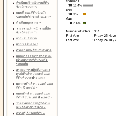
ปานกลาง
ทำเนียบเจ้าพนักงานที่ดิน
38
11.4%
จังหวัดขอนแก่น
มาก
แผนที่ สนง.ที่ดินจังหวัด
10
3%
ขอนแก่น/สาขา/ส่วนแยก
»
น้อย
ทำเนียบบุคลากร
»
8
2.4%
วาระงานเจ้าพนักงานที่ดิน
Number of Voters
: 334
จังหวัดขอนแก่น
First Vote
: Friday, 25 Nov
การมอบอำนาจ
Last Vote
: Friday, 24 July
แบบฟอร์มต่าง ๆ
ตัวอย่างหนังสือมอบอำนาจ
แผนการตรวจราชการของ
เจ้าพนักงานที่ดินจังหวัด
ขอนแก่น
สรุปผลการปฏิบัติงานของ
ศูนย์เดินสำรวจออกโฉนด
ที่ดินทั่วประประเทศ
»
ผลการเดินสำรวจออกโฉนด
ที่ดิน ปี ๒๕๕๕
»
แผนเดินสำรวจออกโฉนด
ที่ดินทั่วประเทศ ปี ๒๕๕๕
»
รายงานผลการปฏิบัติงาน
จังหวัด/สาขา/อำเภอ
»
ความรู้เกี่ยวกับที่ดิน
»